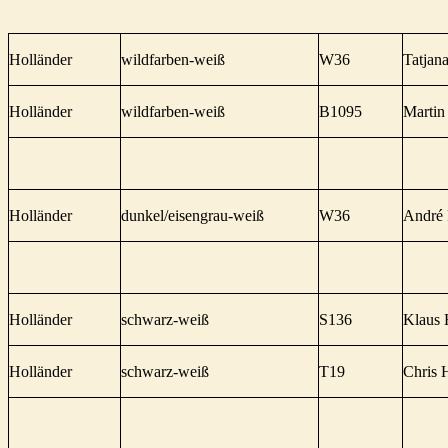
Holländer
wildfarben-weiß
W36
Tatjan
Holländer
wildfarben-weiß
B1095
Martin
Holländer
dunkel/eisengrau-weiß
W36
André
Holländer
schwarz-weiß
S136
Klaus 
Holländer
schwarz-weiß
T19
Chris 