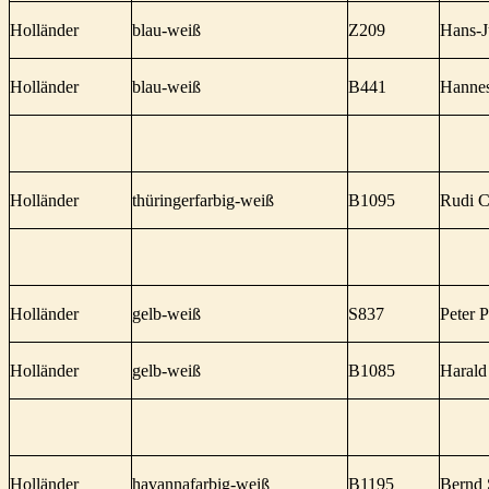
Holländer
blau-weiß
Z209
Hans-J
Holländer
blau-weiß
B441
Hannes
Holländer
thüringerfarbig-weiß
B1095
Rudi 
Holländer
gelb-weiß
S837
Peter P
Holländer
gelb-weiß
B1085
Harald
Holländer
havannafarbig-weiß
B1195
Bernd