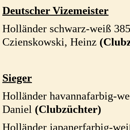
Deutscher Vizemeister
Holländer
schwarz-weiß
3
85
Czienskowski,
Heinz
(Club
Sieger
Holländer havannafarbig-we
Daniel
(Clubzüchter)
Holländer japanerfarbig-we