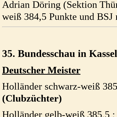
Adrian Döring (Sektion Thü
weiß 384,5 Punkte und BSJ 
35. Bundesschau in Kasse
Deutscher Meister
Holländer
schwarz-weiß
385
(Clubzüchter)
Holländer gelb-weiß 3
85,5
;