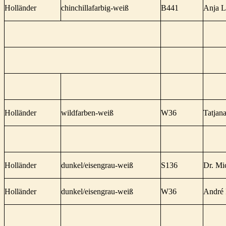
Holländer
chinchillafarbig-weiß
B441
Anja 
Holländer
wildfarben-weiß
W36
Tatjan
Holländer
dunkel/eisengrau-weiß
S136
Dr. Mi
Holländer
dunkel/eisengrau-weiß
W36
André