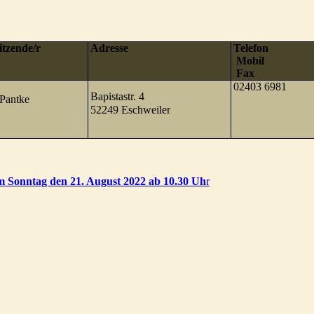
itzende/r
Adresse
Telefon
Mobil
Fax
02403 6981
Bapistastr. 4

 Pantke
52249 Eschweiler 
Sonntag den 21. August 2022 ab 10.30 Uh
r