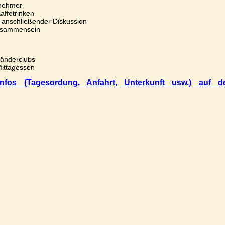
lnehmer
affetrinken
it anschließender Diskussion
eisammensein
länderclubs
Mittagessen
nfos (Tagesordung, Anfahrt, Unterkunft usw.) auf d