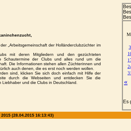
Bes
Bes
Bes
kaninchenzucht,
der „Arbeitsgemeinschaft der Holländerclubzüchter im
lubs mit deren Mitgliedern und den gezüchteten
ie
Schautermine der Clubs
und alles rund um die
haft. Die Informationen stehen allen Züchterinnen und
ürlich auch denen, die es erst noch werden wollen.
den sind, klicken Sie sich doch einfach mit Hilfe der
Seite durch die Webseiten und entdecken Sie die
 Liebhaber und die Clubs in Deutschland.
Es 
 2015 (28.04.2015 16:13:43)