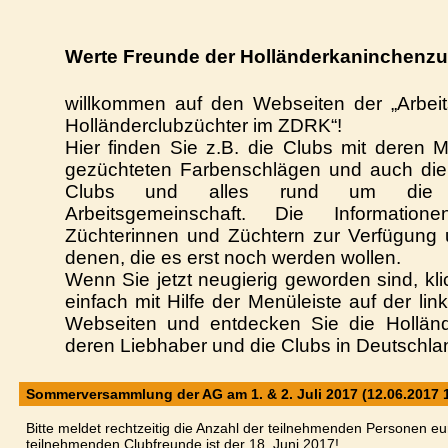
Werte Freunde der Holländerkaninchenzu
willkommen auf den Webseiten der „Arbeit
Holländerclubzüchter im ZDRK“!
Hier finden Sie z.B. die Clubs mit deren M
gezüchteten Farbenschlägen und auch di
Clubs
und alles rund um die Ak
Arbeitsgemeinschaft. Die Informatio
Züchterinnen und Züchtern zur Verfügung 
denen, die es erst noch werden wollen.
Wenn Sie jetzt neugierig geworden sind, kl
einfach mit Hilfe der Menüleiste auf der lin
Webseiten und entdecken Sie die Holländ
deren Liebhaber und die Clubs in Deutschla
Sommerversammlung der AG am 1. & 2. Juli 2017 (12.06.2017 
Bitte meldet rechtzeitig die Anzahl der teilnehmenden Personen e
teilnehmenden Clubfreunde ist der 18. Juni 2017!