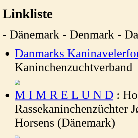
Linkliste
- Dänemark - Denmark - D
Danmarks Kaninavelerfo
Kaninchenzuchtverband
M I M R E L U N D
: Ho
Rassekaninchenzüchter Jø
Horsens (Dänemark)