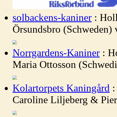
solbackens-kaniner
: Hol
Örsundsbro (Schweden) v
Norrgardens-Kaniner
: H
Maria Ottosson (Schwedis
Kolartorpets Kaningård
:
Caroline Liljeberg & Pie