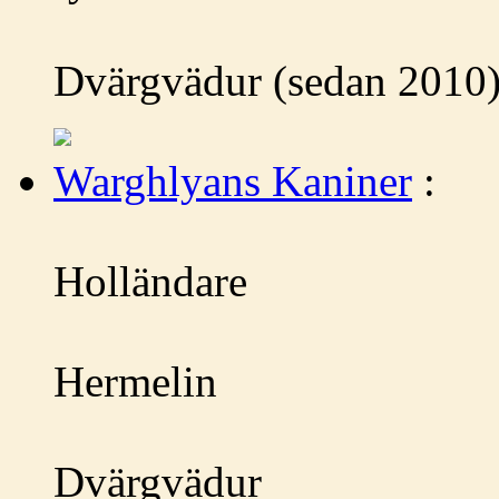
Dvärgvädur (sedan 2010)
Warghlyans Kaniner
:
Holländare
Hermelin
Dvärgvädur