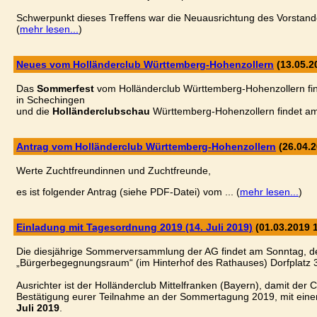
Schwerpunkt dieses Treffens war die Neuausrichtung des Vorstand
(
mehr lesen...
)
Neues vom Holländerclub Württemberg-Hohenzollern
(13.05.2
Das
Sommerfest
vom Holländerclub Württemberg-Hohenzollern fin
in Schechingen
und die
Holländerclubschau
Württemberg-Hohenzollern findet am
Antrag vom Holländerclub Württemberg-Hohenzollern
(26.04.2
Werte Zuchtfreundinnen und Zuchtfreunde,
es ist folgender Antrag (siehe PDF-Datei) vom ... (
mehr lesen...
)
Einladung mit Tagesordnung 2019 (14. Juli 2019)
(01.03.2019 1
Die diesjährige Sommerversammlung der AG findet am Sonntag, den
„Bürgerbegegnungsraum“ (im Hinterhof des Rathauses) Dorfplatz
Ausrichter ist der Holländerclub Mittelfranken (Bayern), damit der 
Bestätigung eurer Teilnahme an der Sommertagung 2019, mit ein
Juli 2019
.