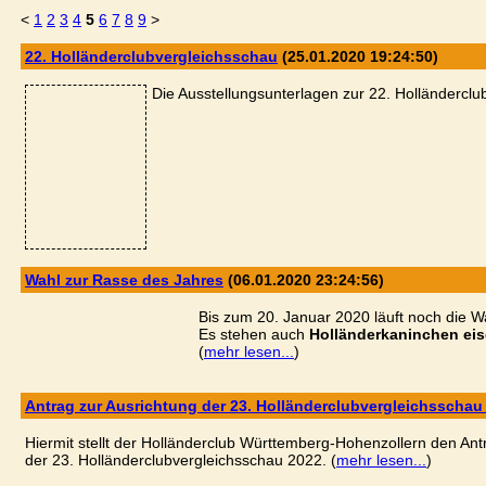
<
1
2
3
4
5
6
7
8
9
>
22. Holländerclubvergleichsschau
(25.01.2020 19:24:50)
Die Ausstellungsunterlagen zur 22. Holländerclub
Wahl zur Rasse des Jahres
(06.01.2020 23:24:56)
Bis zum 20. Januar 2020 läuft noch die 
Es stehen auch
Holländerkaninchen ei
(
mehr lesen...
)
Antrag zur Ausrichtung der 23. Holländerclubvergleichsschau
Hiermit stellt der Holländerclub Württemberg-Hohenzollern den A
der 23. Holländerclubvergleichsschau 2022. (
mehr lesen...
)