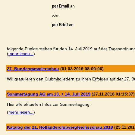
per Email
an
oder
per Brief
an
folgende Punkte stehen für den 14. Juli 2019 auf der Tagesordnun
(
mehr lesen...
)
27. Bundesrammlerschau
(01.03.2019 08:00:06)
Wir gratulieren den Clubmitgliedern zu ihren Erfolgen auf der 27.
Sommertagung AG am 13. + 14. Juli 2019
(27.11.2018 01:15:37)
Hier alle aktuellen Infos zur Sommertagung.
(
mehr lesen...
)
Katalog der 21. Holländerclubvergleichsschau 2018
(25.11.201