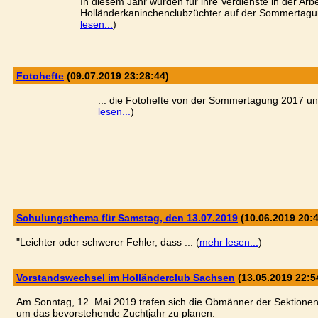
In diesem Jahr wurden für ihre Verdienste in der Arb
Holländerkaninchenclubzüchter auf der Sommertagung
lesen...
)
Fotohefte
(09.07.2019 23:28:44)
... die Fotohefte von der Sommertagung 2017 un
lesen...
)
Schulungsthema für Samstag, den 13.07.2019
(10.06.2019 20:4
"Leichter oder schwerer Fehler, dass ... (
mehr lesen...
)
Vorstandswechsel im Holländerclub Sachsen
(13.05.2019 22:5
Am Sonntag, 12. Mai 2019 trafen sich die Obmänner der Sektionen
um das bevorstehende Zuchtjahr zu planen.