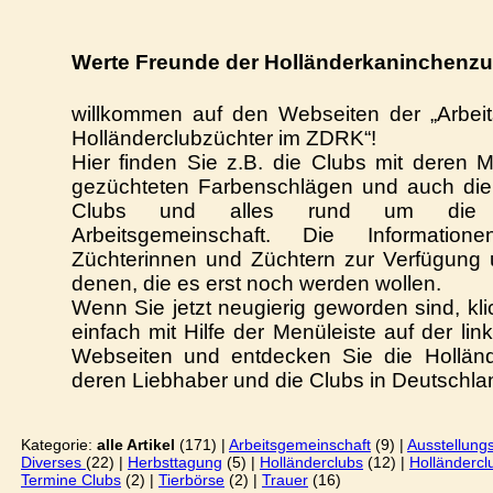
Werte Freunde der Holländerkaninchenzu
willkommen auf den Webseiten der „Arbeit
Holländerclubzüchter im ZDRK“!
Hier finden Sie z.B. die Clubs mit deren M
gezüchteten Farbenschlägen und auch di
Clubs
und alles rund um die Ak
Arbeitsgemeinschaft. Die Informatio
Züchterinnen und Züchtern zur Verfügung 
denen, die es erst noch werden wollen.
Wenn Sie jetzt neugierig geworden sind, kl
einfach mit Hilfe der Menüleiste auf der lin
Webseiten und entdecken Sie die Holländ
deren Liebhaber und die Clubs in Deutschla
Kategorie:
alle Artikel
(171) |
Arbeitsgemeinschaft
(9) |
Ausstellung
Diverses
(22) |
Herbsttagung
(5) |
Holländerclubs
(12) |
Holländercl
Termine Clubs
(2) |
Tierbörse
(2) |
Trauer
(16)